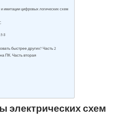
я и имитации цифровых логических схем
C
9.8
вать быстрее других? Часть 2
на ПК. Часть вторая
ы электрических схем