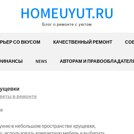
HOMEUYUT.RU
Блог о ремонте с уютом
РЬЕР СО ВКУСОМ
КАЧЕСТВЕННЫЙ РЕМОНТ
СОВ
ФИНАНСЫ
NEWS
АВТОРАМ И ПРАВООБЛАДАТЕЛ
рущевки
веты в ремонте
ке
кухню в небольшом пространстве хрущевки,
, использовать компактную мебель и выбирать