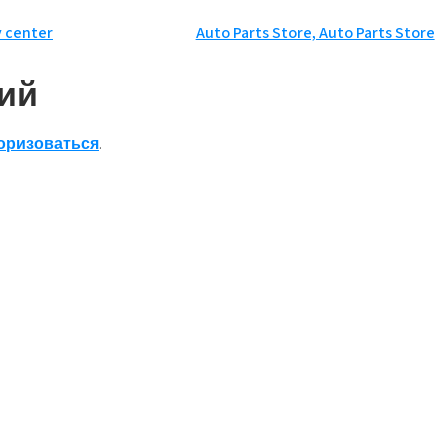
y center
Auto Parts Store, Auto Parts Store
ий
оризоваться
.