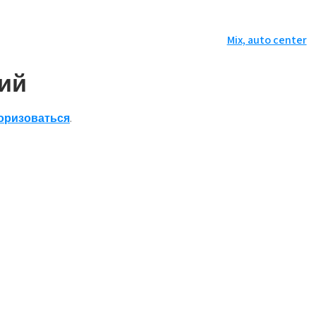
Mix, auto center
ий
оризоваться
.