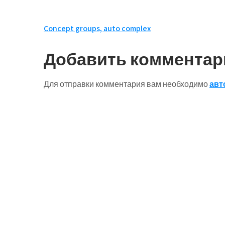
Навигация
Concept groups, auto complex
по
Добавить комментар
записям
Для отправки комментария вам необходимо
авт