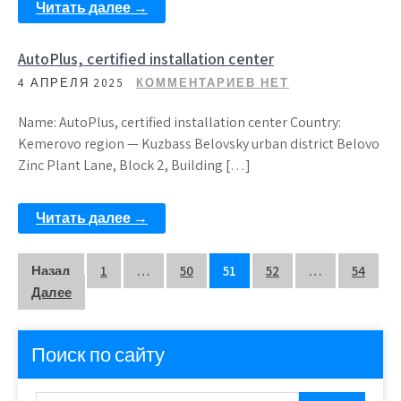
Читать далее →
AutoPlus, certified installation center
4 АПРЕЛЯ 2025
КОММЕНТАРИЕВ НЕТ
Name: AutoPlus, certified installation center Country:
Kemerovo region — Kuzbass Belovsky urban district Belovo
Zinc Plant Lane, Block 2, Building […]
Читать далее →
Пагинация
Назад
1
…
50
51
52
…
54
Далее
записей
Поиск по сайту