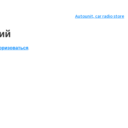
Autounit, car radio store
ий
оризоваться
.