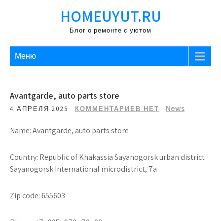
Перейти
HOMEUYUT.RU
к
содержимому
Блог о ремонте с уютом
Меню
Avantgarde, auto parts store
News
4 АПРЕЛЯ 2025
КОММЕНТАРИЕВ НЕТ
Name: Avantgarde, auto parts store
Country: Republic of Khakassia Sayanogorsk urban district
Sayanogorsk International microdistrict, 7a
Zip code: 655603