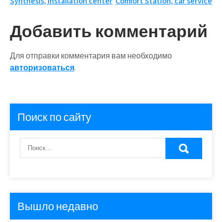
Навигация
Synthesis, installation center
Comfort Station, car service
по
Добавить комментарий
записям
Для отправки комментария вам необходимо
авторизоваться
.
Поиск по сайту
Вышло недавно