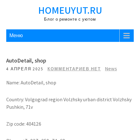
Перейти
HOMEUYUT.RU
к
содержимому
Блог о ремонте с уютом
Меню
AutoDetail, shop
News
4 АПРЕЛЯ 2025
КОММЕНТАРИЕВ НЕТ
Name: AutoDetail, shop
Country: Volgograd region Volzhsky urban district Volzhsky
Pushkin, 71v
Zip code: 404126