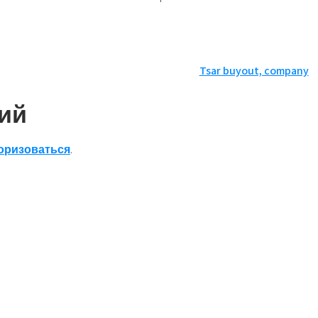
Tsar buyout, company
ий
оризоваться
.