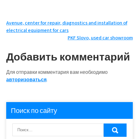
Навигация
Avenue, center for repair, diagnostics and installation of
electrical equipment for cars
по
PKF Slovo, used car showroom
записям
Добавить комментарий
Для отправки комментария вам необходимо
авторизоваться
.
Поиск по сайту