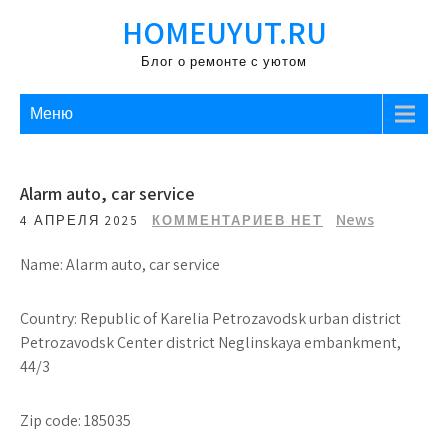
Перейти
HOMEUYUT.RU
к
содержимому
Блог о ремонте с уютом
Меню
Alarm auto, car service
News
4 АПРЕЛЯ 2025
КОММЕНТАРИЕВ НЕТ
Name: Alarm auto, car service
Country: Republic of Karelia Petrozavodsk urban district
Petrozavodsk Center district Neglinskaya embankment,
44/3
Zip code: 185035