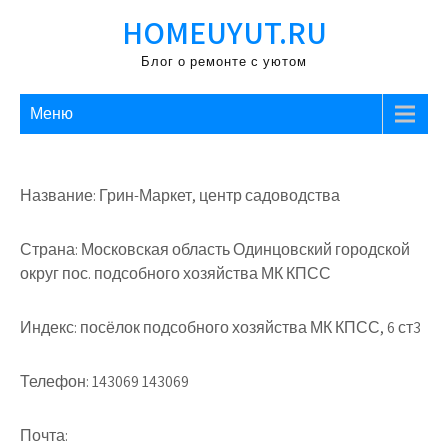
Перейти
HOMEUYUT.RU
к
содержимому
Блог о ремонте с уютом
Меню
Название: Грин-Маркет, центр садоводства
Страна: Московская область Одинцовский городской
округ пос. подсобного хозяйства МК КПСС
Индекс: посёлок подсобного хозяйства МК КПСС, 6 ст3
Телефон: 143069 143069
Почта: