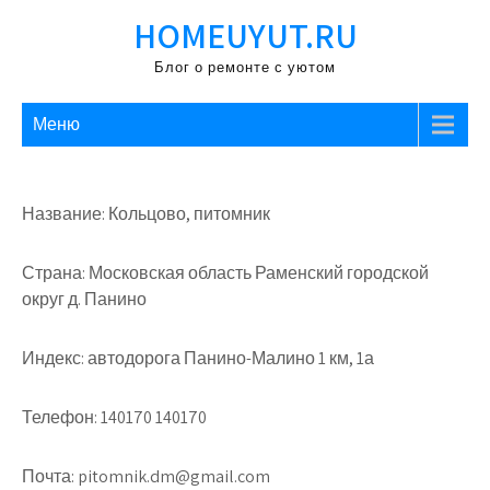
Перейти
HOMEUYUT.RU
к
содержимому
Блог о ремонте с уютом
Меню
Название: Кольцово, питомник
Страна: Московская область Раменский городской
округ д. Панино
Индекс: автодорога Панино-Малино 1 км, 1а
Телефон: 140170 140170
Почта: pitomnik.dm@gmail.com