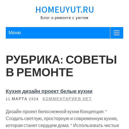
Перейти
HOMEUYUT.RU
к
содержимому
Блог о ремонте с уютом
Меню
РУБРИКА:
СОВЕТЫ
В РЕМОНТЕ
Кухня дизайн проект белые кухни
11 МАРТА 2024
КОММЕНТАРИЕВ НЕТ
Дизайн-проект белоснежной кухни Концепция: *
Создать светлую, просторную и современную кухню,
которая станет сердцем дома. * Использовать чистые